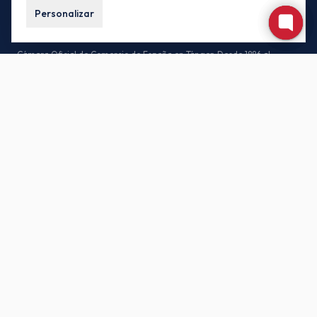
Personalizar
Cámara Oficial de Comercio de España en Tánger. Desde 1886 al
servicio de las empresas españolas y marroquíes.
CONTACTO
85, Av. Habib Bourguiba, 90000 Tánger – Marruecos
(+212) 539-930171 / (+212) 539-935442
buzon.oficial@camacoestanger.com
Lunes a jueves: 08:30 – 14:00 · Viernes: 08:30 – 13:00
SÍGANOS