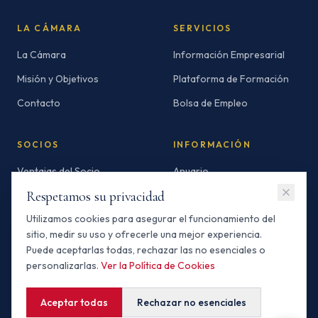
LA CÁMARA
SERVICIOS
La Cámara
Información Empresarial
Misión y Objetivos
Plataforma de Formación
Contacto
Bolsa de Empleo
SOCIOS
INFORMACIÓN
Ventajas del Socio
Anuario
Respetamos su privacidad
Socios Standard
Newsletters
Utilizamos cookies para asegurar el funcionamiento del
Socios Premium
Invertir en Marruecos
sitio, medir su uso y ofrecerle una mejor experiencia.
Buscador de Socios
Puede aceptarlas todas, rechazar las no esenciales o
personalizarlas.
Ver la Política de Cookies
Aceptar todas
Rechazar no esenciales