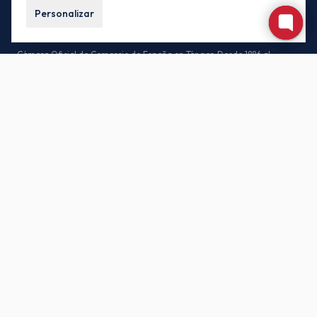
Personalizar
Cámara Oficial de Comercio de España en Tánger. Desde 1886 al
servicio de las empresas españolas y marroquíes.
CONTACTO
85, Av. Habib Bourguiba, 90000 Tánger – Marruecos
(+212) 539-930171 / (+212) 539-935442
buzon.oficial@camacoestanger.com
Lunes a jueves: 08:30 – 14:00 · Viernes: 08:30 – 13:00
SÍGANOS