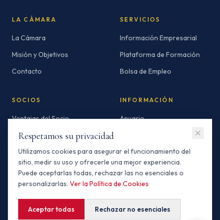
LA CÁMARA
SERVICIOS
La Cámara
Información Empresarial
Misión y Objetivos
Plataforma de Formación
Contacto
Bolsa de Empleo
SOCIOS
INFORMACIÓN
Ventajas del Socio
Anuario
Respetamos su privacidad
Socios Standard
Newsletters
Utilizamos cookies para asegurar el funcionamiento del
Socios Premium
Invertir en Marruecos
sitio, medir su uso y ofrecerle una mejor experiencia.
Buscador de Socios
Puede aceptarlas todas, rechazar las no esenciales o
personalizarlas.
Ver la Política de Cookies
Aceptar todas
Rechazar no esenciales