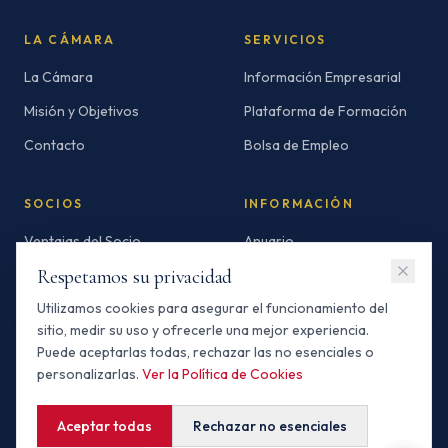
LA CÁMARA
SERVICIOS
La Cámara
Información Empresarial
Misión y Objetivos
Plataforma de Formación
Contacto
Bolsa de Empleo
SOCIOS
INFORMACIÓN
Ventajas del Socio
Anuario
Respetamos su privacidad
Socios Standard
Newsletters
Utilizamos cookies para asegurar el funcionamiento del
Socios Premium
Invertir en Marruecos
sitio, medir su uso y ofrecerle una mejor experiencia.
Buscador de Socios
Puede aceptarlas todas, rechazar las no esenciales o
personalizarlas.
Ver la Política de Cookies
Aceptar todas
Rechazar no esenciales