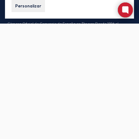
Personalizar
Cámara Oficial de Comercio de España en Tánger. Desde 1886 al
servicio de las empresas españolas y marroquíes.
CONTACTO
85, Av. Habib Bourguiba, 90000 Tánger – Marruecos
(+212) 539-930171 / (+212) 539-935442
buzon.oficial@camacoestanger.com
Lunes a jueves: 08:30 – 14:00 · Viernes: 08:30 – 13:00
SÍGANOS