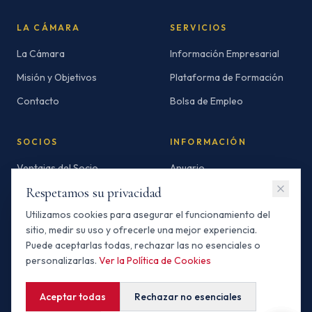
LA CÁMARA
SERVICIOS
La Cámara
Información Empresarial
Misión y Objetivos
Plataforma de Formación
Contacto
Bolsa de Empleo
SOCIOS
INFORMACIÓN
Ventajas del Socio
Anuario
Respetamos su privacidad
Socios Standard
Newsletters
Utilizamos cookies para asegurar el funcionamiento del
Socios Premium
Invertir en Marruecos
sitio, medir su uso y ofrecerle una mejor experiencia.
Buscador de Socios
Puede aceptarlas todas, rechazar las no esenciales o
personalizarlas.
Ver la Política de Cookies
Aceptar todas
Rechazar no esenciales