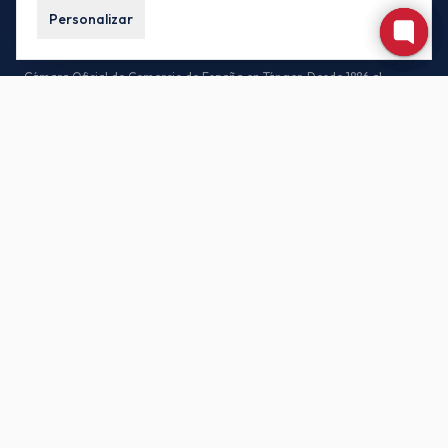
Personalizar
Cámara Oficial de Comercio de España en Tánger. Desde 1886 al
servicio de las empresas españolas y marroquíes.
CONTACTO
85, Av. Habib Bourguiba, 90000 Tánger – Marruecos
(+212) 539-930171 / (+212) 539-935442
buzon.oficial@camacoestanger.com
Lunes a jueves: 08:30 – 14:00 · Viernes: 08:30 – 13:00
SÍGANOS