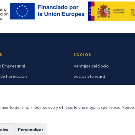
S
SOCIOS
n Empresarial
Ventajas del Socio
 de Formación
Socios Standard
mpleo
Socios Premium
Buscador de Socios
miento del sitio, medir su uso y ofrecerle una mejor experiencia. Puede
ales
CONTACTO
Personalizar