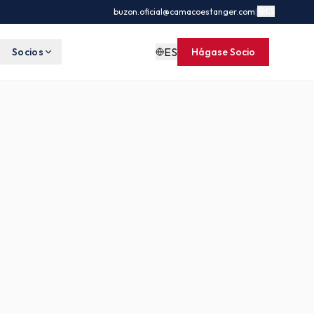
ES
buzon.oficial@camacoestanger.com
|
ES
Socios
Hágase Socio