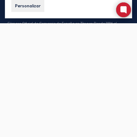
Personalizar
Cámara Oficial de Comercio de España en Tánger. Desde 1886 al
servicio de las empresas españolas y marroquíes.
CONTACTO
85, Av. Habib Bourguiba, 90000 Tánger – Marruecos
(+212) 539-930171 / (+212) 539-935442
buzon.oficial@camacoestanger.com
Lunes a jueves: 08:30 – 14:00 · Viernes: 08:30 – 13:00
SÍGANOS