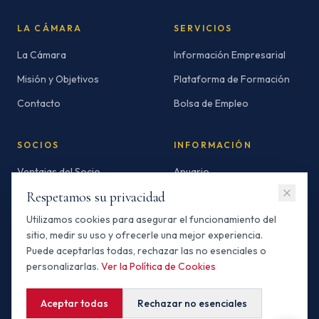
LA CÁMARA
SERVICIOS
La Cámara
Información Empresarial
Misión y Objetivos
Plataforma de Formación
Contacto
Bolsa de Empleo
SOCIOS
INFORMACIÓN
Ventajas del Socio
Anuario
Respetamos su privacidad
Socios Standard
Newsletters
Utilizamos cookies para asegurar el funcionamiento del
Socios Premium
Invertir en Marruecos
sitio, medir su uso y ofrecerle una mejor experiencia.
Buscador de Socios
Puede aceptarlas todas, rechazar las no esenciales o
personalizarlas.
Ver la Política de Cookies
Aceptar todas
Rechazar no esenciales