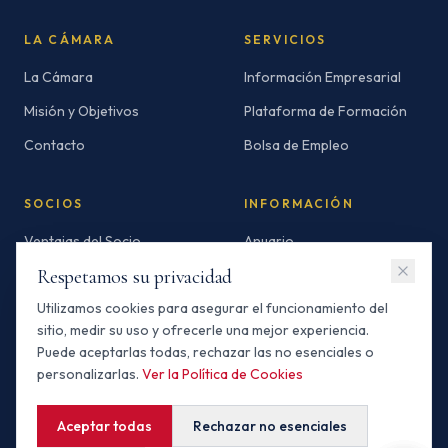
LA CÁMARA
SERVICIOS
La Cámara
Información Empresarial
Misión y Objetivos
Plataforma de Formación
Contacto
Bolsa de Empleo
SOCIOS
INFORMACIÓN
Ventajas del Socio
Anuario
Respetamos su privacidad
Socios Standard
Newsletters
Utilizamos cookies para asegurar el funcionamiento del
Socios Premium
Invertir en Marruecos
sitio, medir su uso y ofrecerle una mejor experiencia.
Buscador de Socios
Puede aceptarlas todas, rechazar las no esenciales o
personalizarlas.
Ver la Política de Cookies
Aceptar todas
Rechazar no esenciales