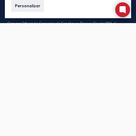
Personalizar
Cámara Oficial de Comercio de España en Tánger. Desde 1886 al
servicio de las empresas españolas y marroquíes.
CONTACTO
85, Av. Habib Bourguiba, 90000 Tánger – Marruecos
(+212) 539-930171 / (+212) 539-935442
buzon.oficial@camacoestanger.com
Lunes a jueves: 08:30 – 14:00 · Viernes: 08:30 – 13:00
SÍGANOS