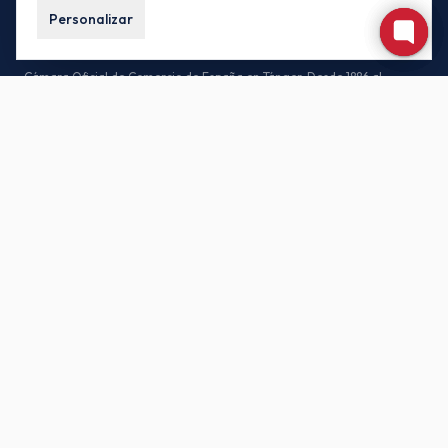
Personalizar
Cámara Oficial de Comercio de España en Tánger. Desde 1886 al
servicio de las empresas españolas y marroquíes.
CONTACTO
85, Av. Habib Bourguiba, 90000 Tánger – Marruecos
(+212) 539-930171 / (+212) 539-935442
buzon.oficial@camacoestanger.com
Lunes a jueves: 08:30 – 14:00 · Viernes: 08:30 – 13:00
SÍGANOS