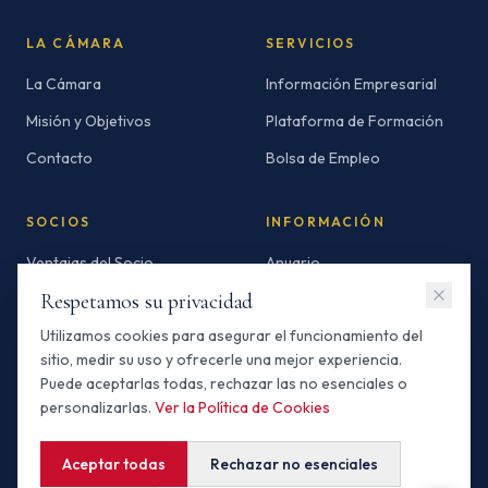
LA CÁMARA
SERVICIOS
La Cámara
Información Empresarial
Misión y Objetivos
Plataforma de Formación
Contacto
Bolsa de Empleo
SOCIOS
INFORMACIÓN
Ventajas del Socio
Anuario
Respetamos su privacidad
Socios Standard
Newsletters
Utilizamos cookies para asegurar el funcionamiento del
Socios Premium
Invertir en Marruecos
sitio, medir su uso y ofrecerle una mejor experiencia.
Buscador de Socios
Puede aceptarlas todas, rechazar las no esenciales o
personalizarlas.
Ver la Política de Cookies
Aceptar todas
Rechazar no esenciales