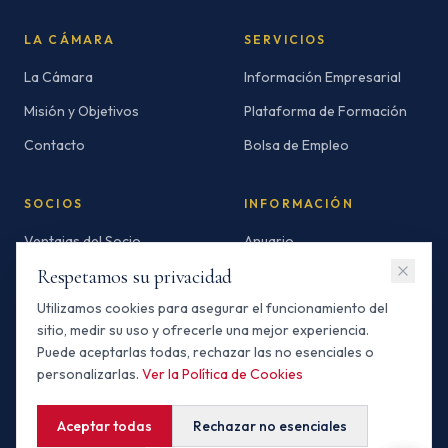
LA CÁMARA
SERVICIOS
La Cámara
Información Empresarial
Misión y Objetivos
Plataforma de Formación
Contacto
Bolsa de Empleo
SOCIOS
INFORMACIÓN
Ventajas del Socio
Anuario
Respetamos su privacidad
Socios Standard
Newsletters
Utilizamos cookies para asegurar el funcionamiento del
Socios Premium
Invertir en Marruecos
sitio, medir su uso y ofrecerle una mejor experiencia.
Buscador de Socios
Puede aceptarlas todas, rechazar las no esenciales o
personalizarlas.
Ver la Política de Cookies
Aceptar todas
Rechazar no esenciales