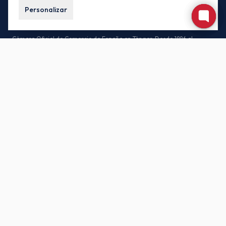
Personalizar
Cámara Oficial de Comercio de España en Tánger. Desde 1886 al
servicio de las empresas españolas y marroquíes.
CONTACTO
85, Av. Habib Bourguiba, 90000 Tánger – Marruecos
(+212) 539-930171 / (+212) 539-935442
buzon.oficial@camacoestanger.com
Lunes a jueves: 08:30 – 14:00 · Viernes: 08:30 – 13:00
SÍGANOS