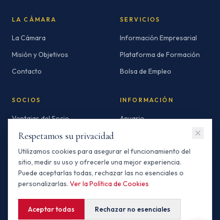
LA CÁMARA
SERVICIOS
La Cámara
Información Empresarial
Misión y Objetivos
Plataforma de Formación
Contacto
Bolsa de Empleo
SOCIOS
INFORMACIÓN
Ventajas del Socio
Anuario
Respetamos su privacidad
Socios Standard
Newsletters
Utilizamos cookies para asegurar el funcionamiento del
Socios Premium
Invertir en Marruecos
sitio, medir su uso y ofrecerle una mejor experiencia.
Buscador de Socios
Puede aceptarlas todas, rechazar las no esenciales o
personalizarlas.
Ver la Política de Cookies
Aceptar todas
Rechazar no esenciales