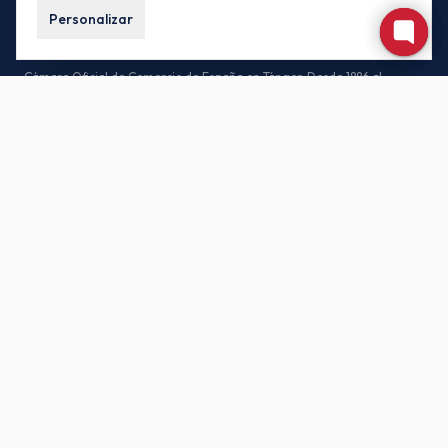
Personalizar
Cámara Oficial de Comercio de España en Tánger. Desde 1886 al
servicio de las empresas españolas y marroquíes.
CONTACTO
85, Av. Habib Bourguiba, 90000 Tánger – Marruecos
(+212) 539-930171 / (+212) 539-935442
buzon.oficial@camacoestanger.com
Lunes a jueves: 08:30 – 14:00 · Viernes: 08:30 – 13:00
SÍGANOS