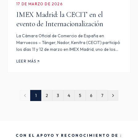
17 DE MARZO DE 2026
IMEX Madrid: la CECIT en el
evento de Internacionalización
La Cámara Oficial de Comercio de España en
Marruecos – Tánger, Nador, Kenitra (CECIT) participó
los días 11 y 12 de marzo en IMEX Madrid, uno de los
principales encuentros internacionales dedicados a la
LEER MÁS
internacionalización de las empresas. Este salón
reunió a…
1
2
3
4
5
6
7
CON EL APOYO Y RECONOCIMIENTO DE :