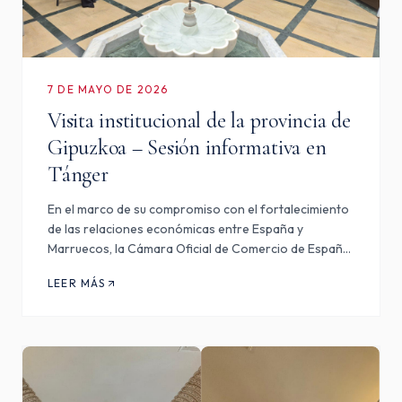
7 DE MAYO DE 2026
Visita institucional de la provincia de
Gipuzkoa – Sesión informativa en
Tánger
En el marco de su compromiso con el fortalecimiento
de las relaciones económicas entre España y
Marruecos, la Cámara Oficial de Comercio de España
en Marruecos-Tánger-Nador-Kenitra organizó, el
LEER MÁS
pasado 28 de abril, en colaboración con el Centro
Regional de Inve…