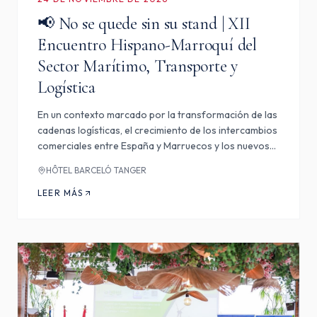
📢 No se quede sin su stand | XII
Encuentro Hispano-Marroquí del
Sector Marítimo, Transporte y
Logística
En un contexto marcado por la transformación de las
cadenas logísticas, el crecimiento de los intercambios
comerciales entre España y Marruecos y los nuevos
retos del transporte internacional, la Cámara Oficial
HÔTEL BARCELÓ TANGER
de Comercio de España en Marruecos – Tánger,
Nado…
LEER MÁS