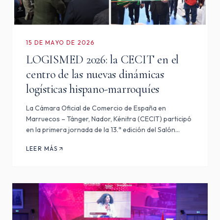
15 DE MAYO DE 2026
LOGISMED 2026: la CECIT en el
centro de las nuevas dinámicas
logísticas hispano-marroquíes
La Cámara Oficial de Comercio de España en
Marruecos – Tánger, Nador, Kénitra (CECIT) participó
en la primera jornada de la 13.ª edición del Salón
Internacional del Transporte y la Logística para África
LEER MÁS
y el Mediterráneo – LOGISMED, que se celebra los
días 12,…