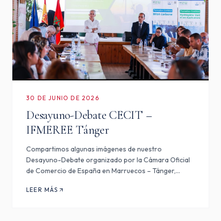
30 DE JUNIO DE 2026
Desayuno-Debate CECIT –
IFMEREE Tánger
Compartimos algunas imágenes de nuestro
Desayuno-Debate organizado por la Cámara Oficial
de Comercio de España en Marruecos – Tánger,
Nador, Kenitra, en colaboración con el Instituto de
LEER MÁS
Formación en Oficios de las Energías Renovables y de
la Eficiencia Energét…