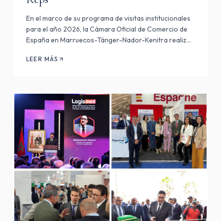
En el marco de su programa de visitas institucionales
para el año 2026, la Cámara Oficial de Comercio de
España en Marruecos-Tánger-Nador-Kenitra realizó,
el pasado jueves 21 de mayo, una visita a Ravago
LEER MÁS
Manufacturing Morocco, planta industrial
desarrollada en…