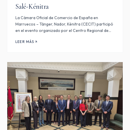
Salé-Kénitra
La Cámara Oficial de Comercio de España en
Marruecos – Tánger, Nador, Kénitra (CECIT) participó
en el evento organizado por el Centro Regional de
Inversiones de Rabat-Salé-Kénitra (CRI RSK), en
LEER MÁS
colaboración con el Policy Center for the New South,
celebrado los…