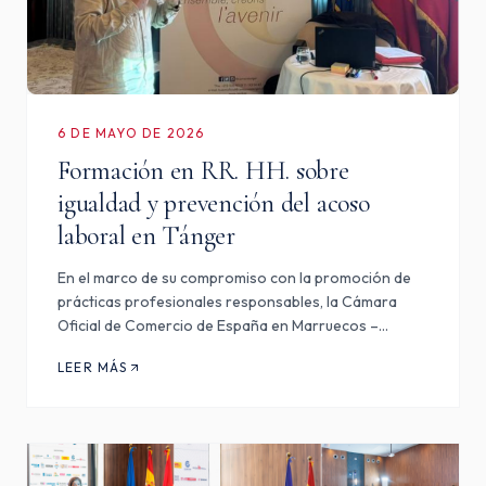
6 DE MAYO DE 2026
Formación en RR. HH. sobre
igualdad y prevención del acoso
laboral en Tánger
En el marco de su compromiso con la promoción de
prácticas profesionales responsables, la Cámara
Oficial de Comercio de España en Marruecos –
Tánger, Nador, Kenitra participó en la organización de
LEER MÁS
la formación dedicada al tema: «Políticas de igualdad y
prevenc…