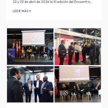
22 y 23 de abril de 2026 la XI edición del Encuentro
Hispano-Marroquí del Sector Automotriz, reuniendo a
LEER MÁS
los principales actores institucionales y económicos
de Mar…