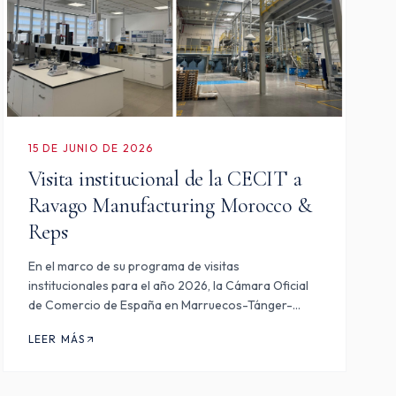
15 DE JUNIO DE 2026
Visita institucional de la CECIT a
Ravago Manufacturing Morocco &
Reps
En el marco de su programa de visitas
institucionales para el año 2026, la Cámara Oficial
de Comercio de España en Marruecos-Tánger-
Nador-Kenitra realizó, el pasado jueves 21 de mayo,
LEER MÁS
una visita a Ravago Manufacturing Morocco, planta
industrial desarrollada en…