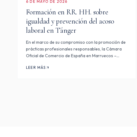
6 DE MAYO DE 2026
Formación en RR. HH. sobre
igualdad y prevención del acoso
laboral en Tánger
En el marco de su compromiso con la promoción de
prácticas profesionales responsables, la Cámara
Oficial de Comercio de España en Marruecos –
Tánger, Nador, Kenitra participó en la organización
LEER MÁS
de la formación dedicada al tema: «Políticas de
igualdad y prevenc…