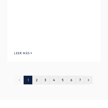
LEER MÁS
1
2
3
4
5
6
7