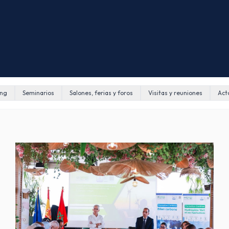
ing
Seminarios
Salones, ferias y foros
Visitas y reuniones
Act