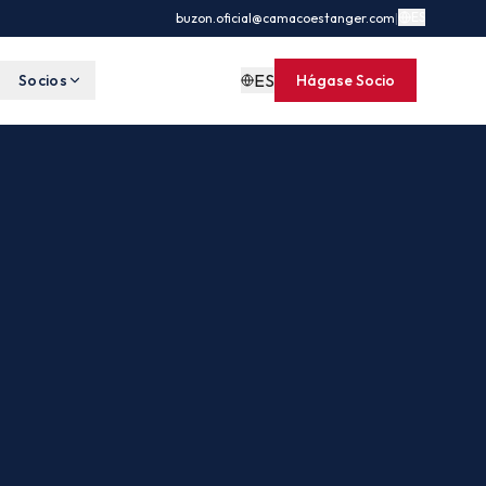
ES
buzon.oficial@camacoestanger.com
|
ES
Socios
Hágase Socio