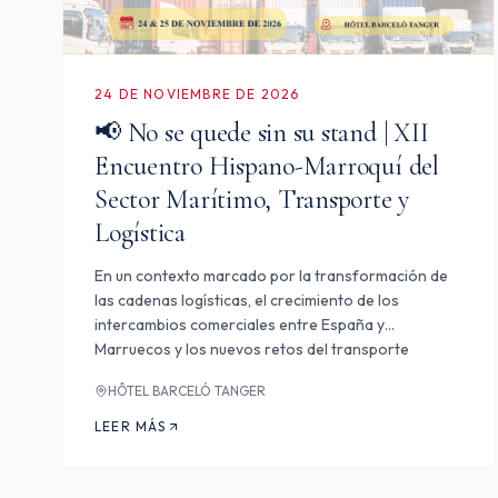
24 DE NOVIEMBRE DE 2026
📢 No se quede sin su stand | XII
Encuentro Hispano-Marroquí del
Sector Marítimo, Transporte y
Logística
En un contexto marcado por la transformación de
las cadenas logísticas, el crecimiento de los
intercambios comerciales entre España y
Marruecos y los nuevos retos del transporte
internacional, la Cámara Oficial de Comercio de
HÔTEL BARCELÓ TANGER
España en Marruecos – Tánger, Nado…
LEER MÁS