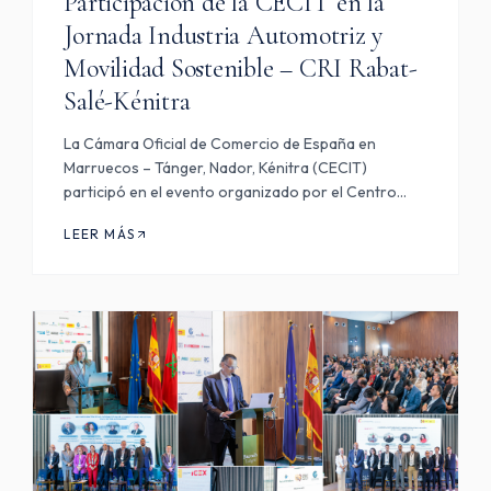
Participación de la CECIT en la
Jornada Industria Automotriz y
Movilidad Sostenible – CRI Rabat-
Salé-Kénitra
La Cámara Oficial de Comercio de España en
Marruecos – Tánger, Nador, Kénitra (CECIT)
participó en el evento organizado por el Centro
Regional de Inversiones de Rabat-Salé-Kénitra (CRI
LEER MÁS
RSK), en colaboración con el Policy Center for the
New South, celebrado los…